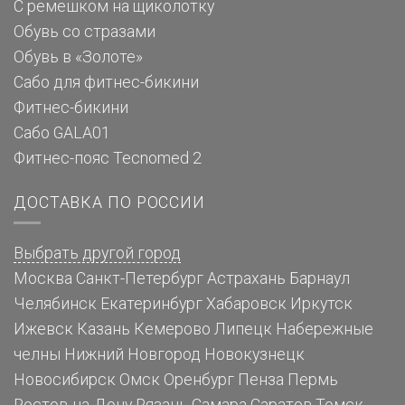
С ремешком на щиколотку
Обувь со стразами
Обувь в «Золоте»
Сабо для фитнес-бикини
Фитнес-бикини
Сабо GALA01
Фитнес-пояс Tecnomed 2
ДОСТАВКА ПО РОССИИ
Выбрать другой город
Москва
Санкт-Петербург
Астрахань
Барнаул
Челябинск
Екатеринбург
Хабаровск
Иркутск
Ижевск
Казань
Кемерово
Липецк
Набережные
челны
Нижний Новгород
Новокузнецк
Новосибирск
Омск
Оренбург
Пенза
Пермь
Ростов-на-Дону
Рязань
Самара
Саратов
Томск