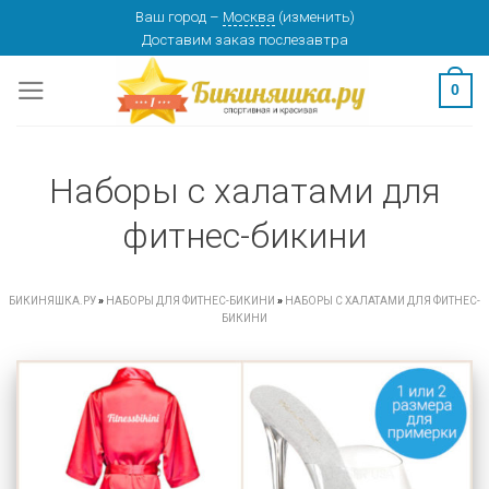
Skip
Ваш город
–
Москва
(
изменить
)
Доставим заказ
послезавтра
to
content
0
Наборы с халатами для
фитнес-бикини
БИКИНЯШКА.РУ
»
НАБОРЫ ДЛЯ ФИТНЕС-БИКИНИ
»
НАБОРЫ С ХАЛАТАМИ ДЛЯ ФИТНЕС-
БИКИНИ