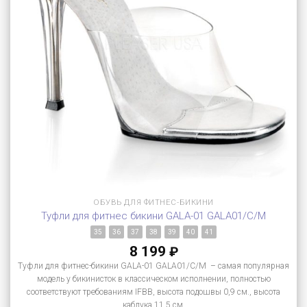
ОБУВЬ ДЛЯ ФИТНЕС-БИКИНИ
Туфли для фитнес бикини GALA-01 GALA01/C/M
35
36
37
38
39
40
41
8 199
₽
Туфли для фитнес-бикини GALA-01 GALA01/C/M – самая популярная
модель у бикинисток в классическом исполнении, полностью
соответствуют требованиям IFBB, высота подошвы 0,9 см., высота
каблука 11,5 см.