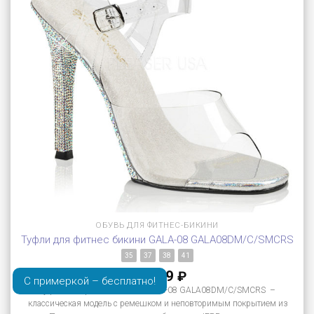
ОБУВЬ ДЛЯ ФИТНЕС-БИКИНИ
Туфли для фитнес бикини GALA-08 GALA08DM/C/SMCRS
35
37
38
41
11 899
₽
С примеркой – бесплатно!
Туфли для фитнес бикини GALA-08 GALA08DM/C/SMCRS –
классическая модель с ремешком и неповторимым покрытием из