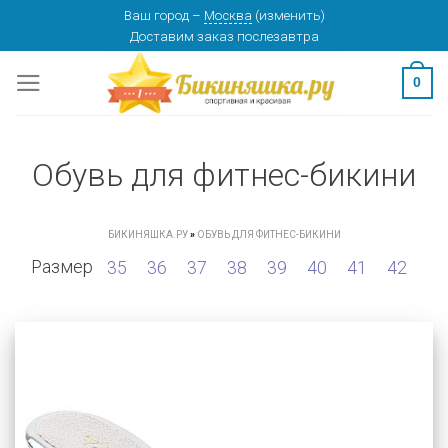
Skip
Ваш город
–
Москва
(
изменить
)
Доставим заказ
послезавтра
to
content
0
Обувь для фитнес-бикини
БИКИНЯШКА.РУ
»
ОБУВЬ ДЛЯ ФИТНЕС-БИКИНИ
Размер
35
36
37
38
39
40
41
42