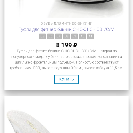
ОБУВЬ ДЛЯ ФИТНЕС-БИКИНИ
Туфли для фитнес бикини CHIC-01 CHIC01/C/M
35
36
37
38
39
40
41
8 199
₽
Туфли для фитнес бикини CHIC-01 CHIC01/C/M – вторая по
популярности модель у бикинисток в классическом исполнении на
шпильке с фронтальным подъемом. Полностью соответствуют
требованиям IFBB, высота подошвы 0,9 см., высота каблука 11,5 см.
КУПИТЬ