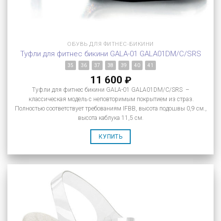
ОБУВЬ ДЛЯ ФИТНЕС-БИКИНИ
Туфли для фитнес бикини GALA-01 GALA01DM/C/SRS
35
36
37
38
39
40
41
11 600
₽
Туфли для фитнес бикини GALA-01 GALA01DM/C/SRS –
классическая модель с неповторимым покрытием из страз.
Полностью соответствует требованиям IFBB, высота подошвы 0,9 см.,
высота каблука 11,5 см.
КУПИТЬ