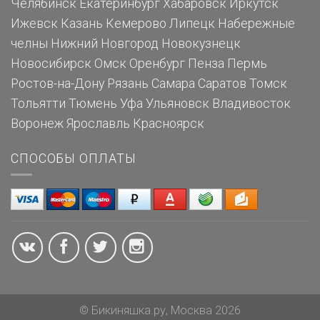
Челябинск
Екатеринбург
Хабаровск
Иркутск
Ижевск
Казань
Кемерово
Липецк
Набережные
челны
Нижний Новгород
Новокузнецк
Новосибирск
Омск
Оренбург
Пенза
Пермь
Ростов-на-Дону
Рязань
Самара
Саратов
Томск
Тольятти
Тюмень
Уфа
Ульяновск
Владивосток
Воронеж
Ярославль
Красноярск
СПОСОБЫ ОПЛАТЫ
© Бикиняшка.ру, Москва 2026