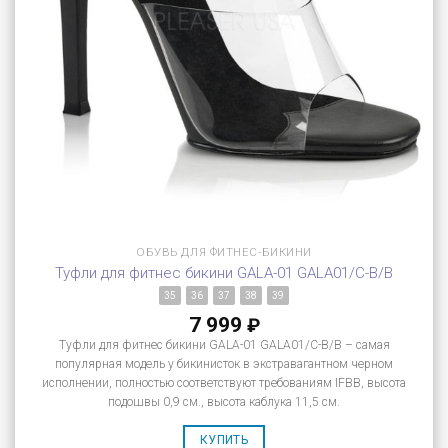
ОБУВЬ ДЛЯ ФИТНЕС-БИКИНИ
Туфли для фитнес бикини GALA-01 GALA01/C-B/B
35
36
37
38
39
7 999
₽
Туфли для фитнес бикини GALA-01 GALA01/C-B/B – самая
популярная модель у бикинисток в экстравагантном черном
исполнении, полностью соответствуют требованиям IFBB, высота
подошвы 0,9 см., высота каблука 11,5 см.
КУПИТЬ