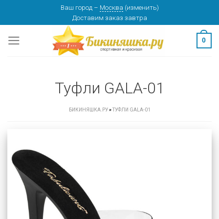
Skip
Ваш город
–
Москва
(
изменить
)
Доставим заказ
завтра
to
content
0
Туфли GALA-01
БИКИНЯШКА.РУ
»
ТУФЛИ GALA-01