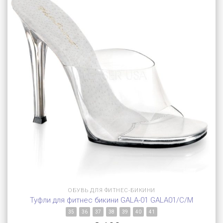
ОБУВЬ ДЛЯ ФИТНЕС-БИКИНИ
Туфли для фитнес бикини GALA-01 GALA01/C/M
35
36
37
38
39
40
41