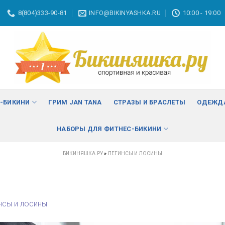
8(804)333-90-81
INFO@BIKINYASHKA.RU
10:00 - 19:00
С-БИКИНИ
ГРИМ JAN TANA
СТРАЗЫ И БРАСЛЕТЫ
ОДЕЖДА
НАБОРЫ ДЛЯ ФИТНЕС-БИКИНИ
БИКИНЯШКА.РУ
»
ЛЕГИНСЫ И ЛОСИНЫ
нсы и лосины