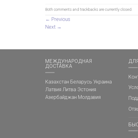
Both comments and trackbacks are currently closed.
←
Previous
Next
→
МЕЖДУНАРОДНАЯ
ДЛ
ДОСТАВКА
Кон
Казахстан
Беларусь
Украина
Усл
Латвия
Литва
Эстония
Азербайджан
Молдавия
Под
Отз
БЫ