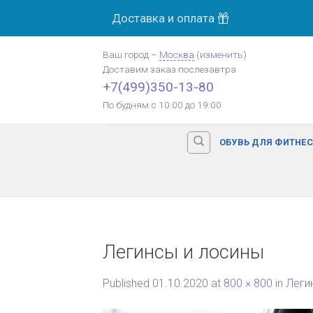
Skip
Доставка и оплата
to
content
Ваш город
–
Москва
(
изменить
)
Доставим заказ
послезавтра
+7(499)350-13-80
По будням с 10:00 до 19:00
ОБУВЬ ДЛЯ ФИТНЕ
Легинсы и лосины
Published
01.10.2020
at
800 × 800
in
Леги