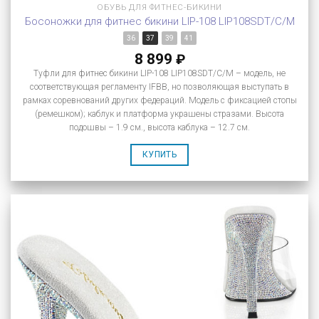
ОБУВЬ ДЛЯ ФИТНЕС-БИКИНИ
Босоножки для фитнес бикини LIP-108 LIP108SDT/C/M
36
37
39
41
8 899
₽
Туфли для фитнес бикини LIP-108 LIP108SDT/C/M – модель, не
соответствующая регламенту IFBB, но позволяющая выступать в
рамках соревнований других федераций. Модель с фиксацией стопы
(ремешком); каблук и платформа украшены стразами. Высота
подошвы – 1.9 см., высота каблука – 12.7 см.
КУПИТЬ