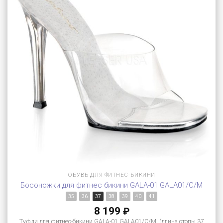
ОБУВЬ ДЛЯ ФИТНЕС-БИКИНИ
Босоножки для фитнес бикини GALA-01 GALA01/C/M
35
36
37
38
39
40
41
8 199
₽
Туфли для фитнес-бикини GALA-01 GALA01/C/M (длина стопы 37