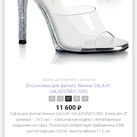
ОБУВЬ ДЛЯ ФИТНЕС-БИКИНИ
Босоножки для фитнес бикини GALA-01
GALA01DM/C/SRS
35
36
37
38
39
11 600
₽
Туфли для фитнес бикини GALA-01 GALA01DM/C/SRS (стопа для 37
размера – 24.5 см) – классическая модель с неповторимым
покрытием из страз. Полностью соответствует требованиям IFBB,
высота подошвы 0,9 см., высота каблука 11,5 см.