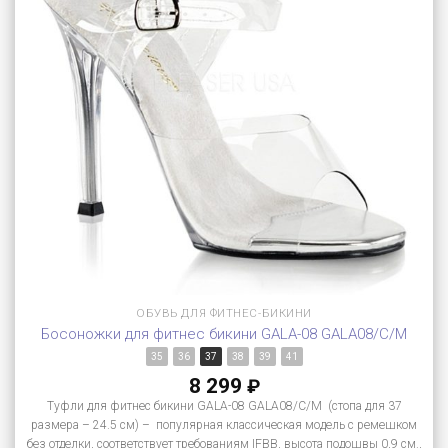
ОБУВЬ ДЛЯ ФИТНЕС-БИКИНИ
Босоножки для фитнес бикини GALA-08 GALA08/C/M
35
36
37
38
39
41
8 299
₽
Туфли для фитнес бикини GALA-08 GALA08/C/M (стопа для 37
размера – 24.5 см) – популярная классическая модель с ремешком
без отделки, соответствует требованиям IFBB, высота подошвы 0,9 см.,