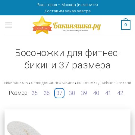
Skip
Ваш город
–
Москва
(
изменить
)
Доставим заказ
завтра
to
content
0
Босоножки для фитнес-
бикини 37 размера
БИКИНЯШКА.РУ
»
ОБУВЬ ДЛЯ ФИТНЕС-БИКИНИ
»
БОСОНОЖКИ ДЛЯ ФИТНЕС-БИКИНИ
Размер
35
36
37
38
39
40
41
42