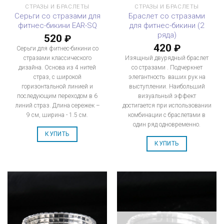
СТРАЗЫ И БРАСЛЕТЫ
СТРАЗЫ И БРАСЛЕТЫ
Серьги со стразами для
Браслет со стразами
фитнес-бикини EAR-SQ
для фитнес-бикини (2
ряда)
520
₽
420
₽
Серьги для фитнес-бикини со
стразами классического
Изящный двурядный браслет
дизайна. Основа из 4 нитей
со стразами . Подчеркнет
страз, с широкой
элегантность ваших рук на
горизонтальной линией и
выступлении. Наибольший
последующим переходом в 6
визуальный эффект
линий страз. Длина сережек –
достигается при использовании
9 см, ширина - 1.5 см.
комбинации с браслетами в
один ряд одновременно.
КУПИТЬ
КУПИТЬ