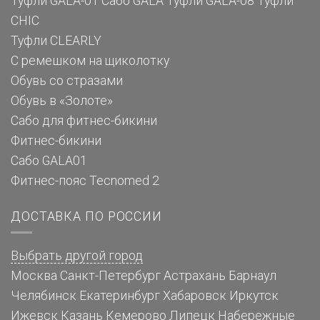
Туфли GALA-01
Сабо GALA
Туфли GALA-08
Туфли
CHIC
Туфли CLEARLY
С ремешком на щиколотку
Обувь со стразами
Обувь в «Золоте»
Сабо для фитнес-бикини
Фитнес-бикини
Сабо GALA01
Фитнес-пояс Tecnomed 2
ДОСТАВКА ПО РОССИИ
Выбрать другой город
Москва
Санкт-Петербург
Астрахань
Барнаул
Челябинск
Екатеринбург
Хабаровск
Иркутск
Ижевск
Казань
Кемерово
Липецк
Набережные