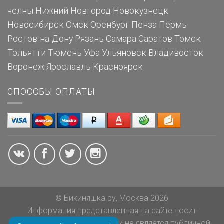
челны
Нижний Новгород
Новокузнецк
Новосибирск
Омск
Оренбург
Пенза
Пермь
Ростов-на-Дону
Рязань
Самара
Саратов
Томск
Тольятти
Тюмень
Уфа
Ульяновск
Владивосток
Воронеж
Ярославль
Красноярск
СПОСОБЫ ОПЛАТЫ
© Бикиняшка.ру, Москва 2026
Информация представленная на сайте носит
ознакомительный характер и не является публичной