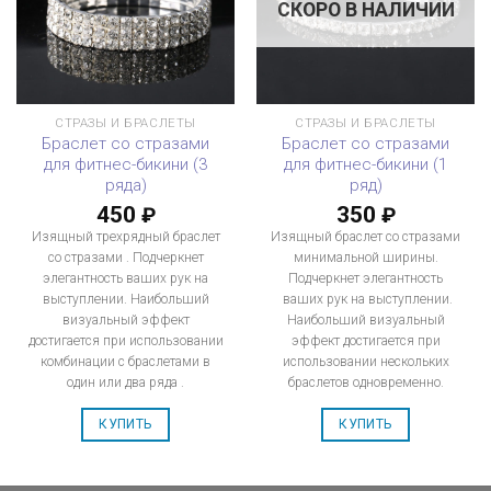
СКОРО В НАЛИЧИИ
СТРАЗЫ И БРАСЛЕТЫ
СТРАЗЫ И БРАСЛЕТЫ
Браслет со стразами
Браслет со стразами
для фитнес-бикини (3
для фитнес-бикини (1
ряда)
ряд)
450
350
₽
₽
Изящный трехрядный браслет
Изящный браслет со стразами
со стразами . Подчеркнет
минимальной ширины.
элегантность ваших рук на
Подчеркнет элегантность
выступлении. Наибольший
ваших рук на выступлении.
визуальный эффект
Наибольший визуальный
достигается при использовании
эффект достигается при
комбинации с браслетами в
использовании нескольких
один или два ряда .
браслетов одновременно.
КУПИТЬ
КУПИТЬ