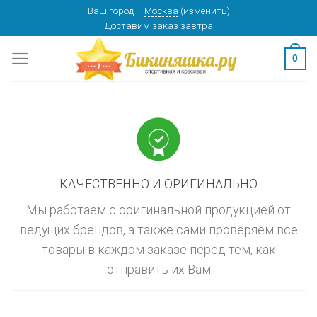
Skip
Ваш город
–
Москва
(
изменить
)
изменить
МОСКВА
Доставим заказ
завтра
to
content
0
КАЧЕСТВЕННО И ОРИГИНАЛЬНО
Мы работаем с оригинальной продукцией от
ведущих брендов, а также сами проверяем все
товары в каждом заказе перед тем, как
отправить их Вам