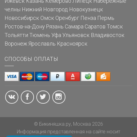
Ижевск
Казань
Кемерово
Липецк
Набережные
челны
Нижний Новгород
Новокузнецк
Новосибирск
Омск
Оренбург
Пенза
Пермь
Ростов-на-Дону
Рязань
Самара
Саратов
Томск
Тольятти
Тюмень
Уфа
Ульяновск
Владивосток
Воронеж
Ярославль
Красноярск
СПОСОБЫ ОПЛАТЫ
© Бикиняшка.ру, Москва 2026
Информация представленная на сайте носит