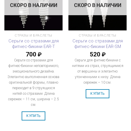
СКОРО В НАЛИЧИИ
СКОРО В НАЛИЧИИ
СТРАЗЫ И БРАСЛЕТЫ
СТРАЗЫ И БРАСЛЕТЫ
Серьги со стразами для
Серьги со стразами для
фитнес-бикини EAR-T
фитнес-бикини EAR-SM
700
520
₽
₽
Серьги со стразами для
Серьги для фитнес-бикини с
фитнес-бикини неповторимого,
нитями из страз, струящимися
эмоционального дизайна.
от вершины и элегантно
Элегантно выполненная основа
утонченными к низу. Длина
оригинальной формы, плавно
сережек – 10 см.
переходит в 9 струящихся
нитей со стразами. Длина
КУПИТЬ
сережек – 11 см, ширина – 2.5
см.
КУПИТЬ