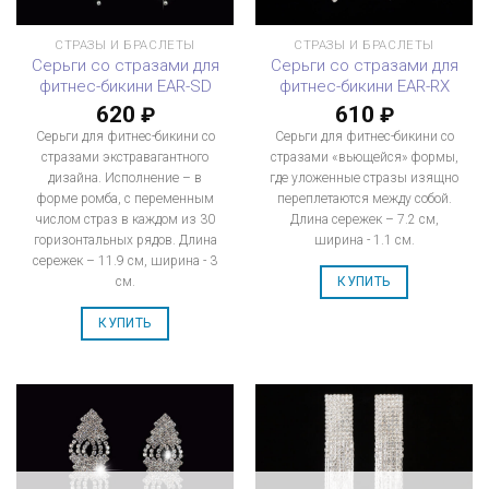
СТРАЗЫ И БРАСЛЕТЫ
СТРАЗЫ И БРАСЛЕТЫ
Серьги со стразами для
Серьги со стразами для
фитнес-бикини EAR-SD
фитнес-бикини EAR-RX
620
610
₽
₽
Серьги для фитнес-бикини со
Серьги для фитнес-бикини со
стразами экстравагантного
стразами «вьющейся» формы,
дизайна. Исполнение – в
где уложенные стразы изящно
форме ромба, с переменным
переплетаются между собой.
числом страз в каждом из 30
Длина сережек – 7.2 см,
горизонтальных рядов. Длина
ширина - 1.1 см.
сережек – 11.9 см, ширина - 3
см.
КУПИТЬ
КУПИТЬ