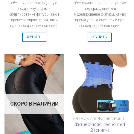
обеспечивает полноценную
обеспечивающий полноценную
поддержку спины и
поддержку спины и
моделирование фигуры, как в
моделирование фигуры, как во
процессе упражнений, так и
время упражнений, так и при
при повседневном ношении.
повседневном ношении.
КУПИТЬ
КУПИТЬ
СКОРО В НАЛИЧИИ
ОДЕЖДА ДЛЯ ФИТНЕС-БИКИНИ
Фитнес-пояс Tecnomed
2 (синий)