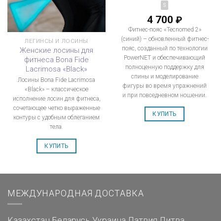
S
4 700
₽
Фитнес-пояс «Tecnomed 2»
(синий) – обновленный фитнес-
ЛЕГИНСЫ И ЛОСИНЫ
пояс, созданный по технологии
Женские лосины для
PowerNET и обеспечивающий
фитнеса Bona Fide
полноценную поддержку для
Lacrimosa «Black»
спины и моделирование
Лосины Bona Fide Lacrimosa
фигуры во время упражнений
«Black» – классическое
и при повседневном ношении.
исполнение лосин для фитнеса,
сочетающее четко выраженные
КУПИТЬ
контуры с удобным облеганием
тела.
КУПИТЬ
МЕЖДУНАРОДНАЯ ДОСТАВКА
Казахстан
Беларусь
Украина
Латвия
Литва