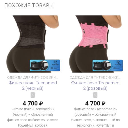
ПОХОЖИЕ ТОВАРЫ
ОДЕЖДА ДЛЯ ФИТНЕС-БИКИНИ
ОДЕЖДА ДЛЯ ФИТНЕС-БИКИНИ
Фитнес-пояс Tecnomed
Фитнес-пояс Tecnomed
2 (черный)
2 (розовый)
S
S
4 700
4 700
₽
₽
Фитнес-пояс «Tecnomed 2»
Фитнес-пояс «Tecnomed 2»
(черный) – обновленный
(розовый) – обновленный
фитнес-пояс на базе технологии
фитнес-пояс, выполненный по
PowerNET, которая
технологии PowerNET и