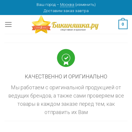
Skip
Ваш город
–
Москва
(
изменить
)
изменить
МОСКВА
Доставим заказ
завтра
to
content
0
КАЧЕСТВЕННО И ОРИГИНАЛЬНО
Мы работаем с оригинальной продукцией от
ведущих брендов, а также сами проверяем все
товары в каждом заказе перед тем, как
отправить их Вам