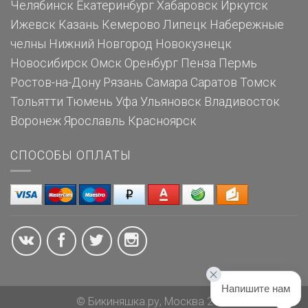
Челябинск
Екатеринбург
Хабаровск
Иркутск
Ижевск
Казань
Кемерово
Липецк
Набережные
челны
Нижний Новгород
Новокузнецк
Новосибирск
Омск
Оренбург
Пенза
Пермь
Ростов-на-Дону
Рязань
Самара
Саратов
Томск
Тольятти
Тюмень
Уфа
Ульяновск
Владивосток
Воронеж
Ярославль
Красноярск
СПОСОБЫ ОПЛАТЫ
Напишите нам
© Бикиняшка.ру, Москва 2026