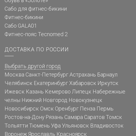
Обувь в «Золоте»
Сабо для фитнес-бикини
Фитнес-бикини
Сабо GALA01
Фитнес-пояс Tecnomed 2
ДОСТАВКА ПО РОССИИ
Выбрать другой город
Москва
Санкт-Петербург
Астрахань
Барнаул
Челябинск
Екатеринбург
Хабаровск
Иркутск
Ижевск
Казань
Кемерово
Липецк
Набережные
челны
Нижний Новгород
Новокузнецк
Новосибирск
Омск
Оренбург
Пенза
Пермь
Ростов-на-Дону
Рязань
Самара
Саратов
Томск
Тольятти
Тюмень
Уфа
Ульяновск
Владивосток
Воронеж
Ярославль
Красноярск