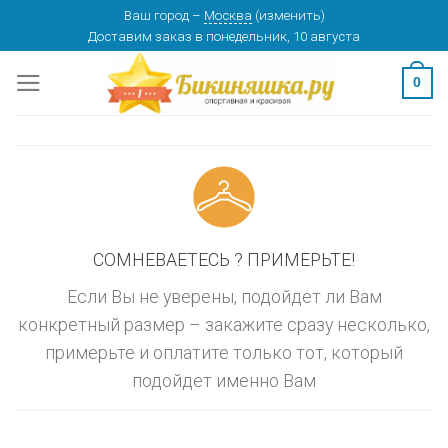
Skip
Ваш город
–
Москва
(
изменить
)
изменить
МОСКВА
Доставим заказ
в понедельник, 10 августа
to
content
0
СОМНЕВАЕТЕСЬ ? ПРИМЕРЬТЕ!
Если Вы не уверены, подойдет ли Вам
конкретный размер – закажите сразу несколько,
примерьте и оплатите только тот, который
подойдет именно Вам