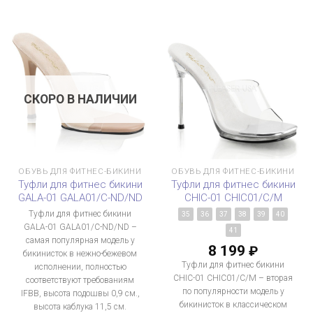
СКОРО В НАЛИЧИИ
ОБУВЬ ДЛЯ ФИТНЕС-БИКИНИ
ОБУВЬ ДЛЯ ФИТНЕС-БИКИНИ
Туфли для фитнес бикини
Туфли для фитнес бикини
GALA-01 GALA01/C-ND/ND
CHIC-01 CHIC01/C/M
Туфли для фитнес бикини
35
36
37
38
39
40
GALA-01 GALA01/C-ND/ND –
41
самая популярная модель у
8 199
₽
бикинисток в нежно-бежевом
Туфли для фитнес бикини
исполнении, полностью
CHIC-01 CHIC01/C/M – вторая
соответствуют требованиям
по популярности модель у
IFBB, высота подошвы 0,9 см.,
бикинисток в классическом
высота каблука 11,5 см.