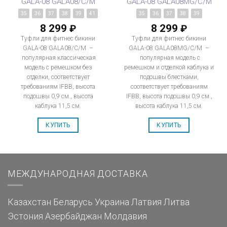
GALA-08 GALA08/C/M
GALA-08 GALA08MG/C/M
35
36
37
38
39
41
35
36
37
38
39
8 299
8 299
₽
₽
Туфли для фитнес бикини
Туфли для фитнес бикини
GALA-08 GALA08/C/M –
GALA-08 GALA08MG/C/M –
популярная классическая
популярная модель с
модель с ремешком без
ремешком и отделкой каблука и
отделки, соответствует
подошвы блестками,
требованиям IFBB, высота
соответствует требованиям
подошвы 0,9 см., высота
IFBB, высота подошвы 0,9 см.,
каблука 11,5 см.
высота каблука 11,5 см.
КУПИТЬ
КУПИТЬ
МЕЖДУНАРОДНАЯ ДОСТАВКА
Казахстан
Беларусь
Украина
Латвия
Литва
Эстония
Азербайджан
Молдавия