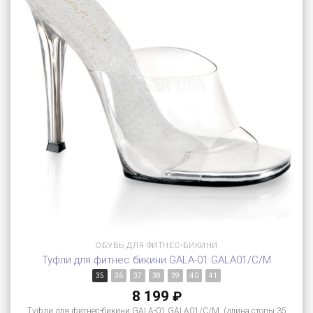
ОБУВЬ ДЛЯ ФИТНЕС-БИКИНИ
Туфли для фитнес бикини GALA-01 GALA01/C/M
35
36
37
38
39
40
41
8 199
₽
Туфли для фитнес-бикини GALA-01 GALA01/C/M (длина стопы 35