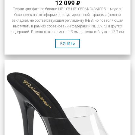
12 099
₽
Туфли для фитнес бикини LIP-108 LIP108DM/C/SMCRS – модель
босоножек на платформе, инкрустированной стразами (полная
закладка), не соответствующая регламенту IFBB, но позволяющая
выступать в рамках соревнований федераций NBC,NPC и других
федераций. Высота платформы – 1.9 см., высота каблука – 12.7 см.
КУПИТЬ