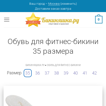
Skip
Ваш город
–
Москва
(
изменить
)
Доставим заказ
завтра
to
content
0
Обувь для фитнес-бикини
35 размера
БИКИНЯШКА.РУ
»
ОБУВЬ ДЛЯ ФИТНЕС-БИКИНИ
Размер
35
36
37
38
39
40
41
42