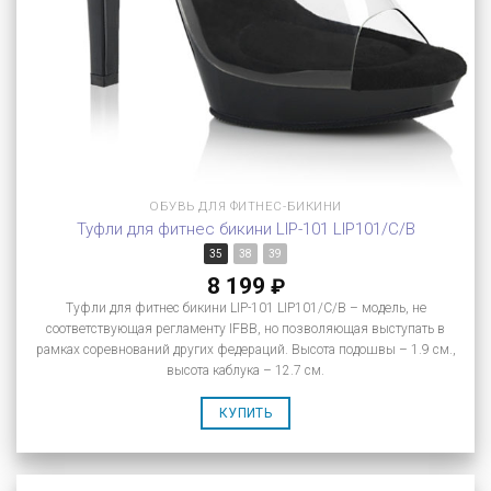
ОБУВЬ ДЛЯ ФИТНЕС-БИКИНИ
Туфли для фитнес бикини LIP-101 LIP101/C/B
35
38
39
8 199
₽
Туфли для фитнес бикини LIP-101 LIP101/C/B – модель, не
соответствующая регламенту IFBB, но позволяющая выступать в
рамках соревнований других федераций. Высота подошвы – 1.9 см.,
высота каблука – 12.7 см.
КУПИТЬ