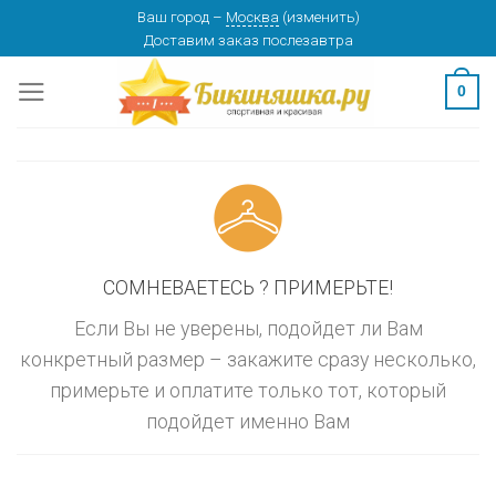
Skip
Ваш город
–
Москва
(
изменить
)
изменить
МОСКВА
Доставим заказ
послезавтра
to
content
0
СОМНЕВАЕТЕСЬ ? ПРИМЕРЬТЕ!
Если Вы не уверены, подойдет ли Вам
конкретный размер – закажите сразу несколько,
примерьте и оплатите только тот, который
подойдет именно Вам