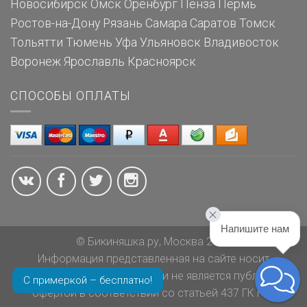
Новосибирск
Омск
Оренбург
Пенза
Пермь
Ростов-на-Дону
Рязань
Самара
Саратов
Томск
Тольятти
Тюмень
Уфа
Ульяновск
Владивосток
Воронеж
Ярославль
Красноярск
СПОСОБЫ ОПЛАТЫ
Напишите нам
© Бикиняшка.ру, Москва 2026
Информация представленная на сайте носит
ознакомительный характер и не является публичной
С примеркой – бесплатно!
офертой в соответствии со статьей 437 ГК РФ.