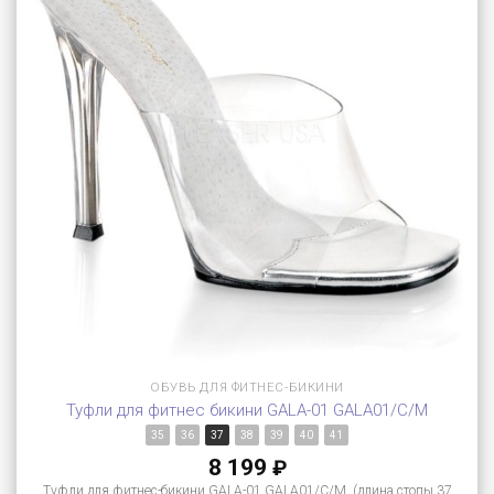
ОБУВЬ ДЛЯ ФИТНЕС-БИКИНИ
Туфли для фитнес бикини GALA-01 GALA01/C/M
35
36
37
38
39
40
41
8 199
₽
Туфли для фитнес-бикини GALA-01 GALA01/C/M (длина стопы 37