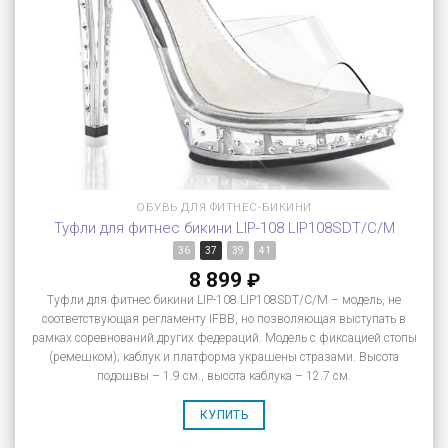
ОБУВЬ ДЛЯ ФИТНЕС-БИКИНИ
Туфли для фитнес бикини LIP-108 LIP108SDT/C/M
36
37
39
41
8 899
₽
Туфли для фитнес бикини LIP-108 LIP108SDT/C/M – модель, не
соответствующая регламенту IFBB, но позволяющая выступать в
рамках соревнований других федераций. Модель с фиксацией стопы
(ремешком); каблук и платформа украшены стразами. Высота
подошвы – 1.9 см., высота каблука – 12.7 см.
КУПИТЬ