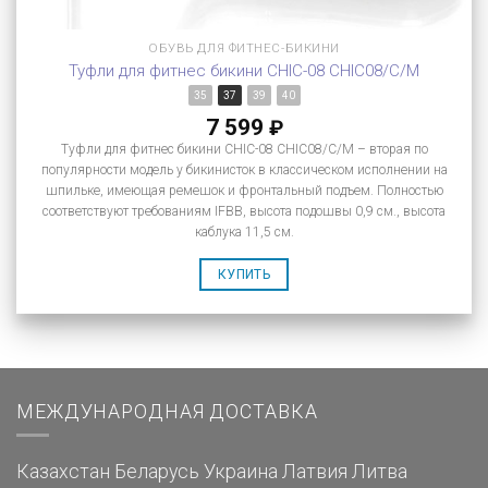
ОБУВЬ ДЛЯ ФИТНЕС-БИКИНИ
Туфли для фитнес бикини CHIC-08 CHIC08/C/M
35
37
39
40
7 599
₽
Туфли для фитнес бикини CHIC-08 CHIC08/C/M – вторая по
популярности модель у бикинисток в классическом исполнении на
шпильке, имеющая ремешок и фронтальный подъем. Полностью
соответствуют требованиям IFBB, высота подошвы 0,9 см., высота
каблука 11,5 см.
КУПИТЬ
МЕЖДУНАРОДНАЯ ДОСТАВКА
Казахстан
Беларусь
Украина
Латвия
Литва