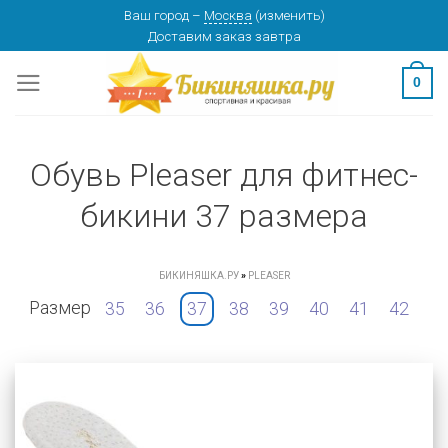
Skip
Ваш город
–
Москва
(
изменить
)
Доставим заказ
завтра
to
content
0
Обувь Pleaser для фитнес-
бикини 37 размера
БИКИНЯШКА.РУ
»
PLEASER
Размер
35
36
37
38
39
40
41
42