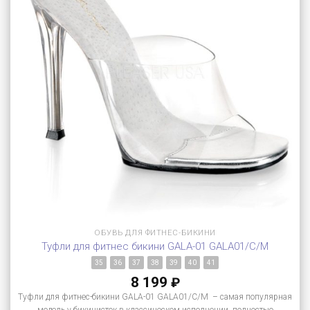
ОБУВЬ ДЛЯ ФИТНЕС-БИКИНИ
Туфли для фитнес бикини GALA-01 GALA01/C/M
35
36
37
38
39
40
41
8 199
₽
Туфли для фитнес-бикини GALA-01 GALA01/C/M – самая популярная
модель у бикинисток в классическом исполнении, полностью