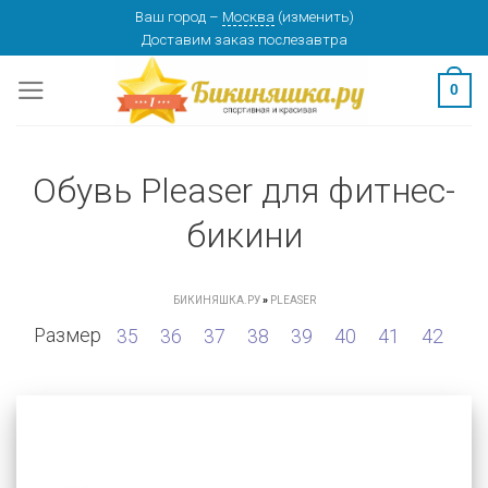
Skip
Ваш город
–
Москва
(
изменить
)
Доставим заказ
послезавтра
to
content
0
Обувь Pleaser для фитнес-
бикини
БИКИНЯШКА.РУ
»
PLEASER
Размер
35
36
37
38
39
40
41
42