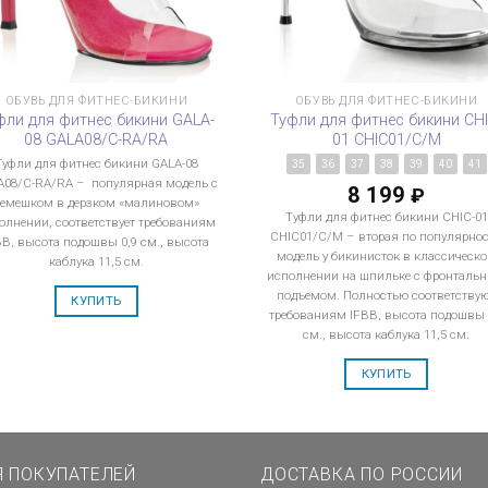
ОБУВЬ ДЛЯ ФИТНЕС-БИКИНИ
ОБУВЬ ДЛЯ ФИТНЕС-БИКИНИ
фли для фитнес бикини GALA-
Туфли для фитнес бикини CHI
08 GALA08/C-RA/RA
01 CHIC01/C/M
Туфли для фитнес бикини GALA-08
35
36
37
38
39
40
41
A08/C-RA/RA – популярная модель с
8 199
₽
ремешком в дерзком «малиновом»
Туфли для фитнес бикини CHIC-01
олнении, соответствует требованиям
CHIC01/C/M – вторая по популярно
BB, высота подошвы 0,9 см., высота
модель у бикинисток в классическ
каблука 11,5 см.
исполнении на шпильке с фронталь
подъемом. Полностью соответству
КУПИТЬ
требованиям IFBB, высота подошвы 
см., высота каблука 11,5 см.
КУПИТЬ
Я ПОКУПАТЕЛЕЙ
ДОСТАВКА ПО РОССИИ