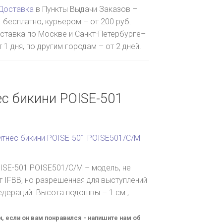
Доставка
в Пункты Выдачи Заказов –
бесплатно, курьером – от 200 руб.
ставка по Москве и Санкт-Петербурге–
т 1 дня, по другим городам – от 2 дней.
с бикини POISE-501
итнес бикини POISE-501 POISE501/C/M
ISE-501 POISE501/C/M – модель, не
 IFBB, но разрешенная для выступлений
едераций. Высота подошвы – 1 см.,
и, если он вам понравился - напишите нам об